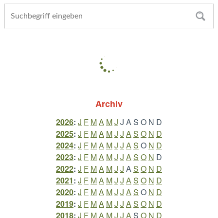
Archiv
2026
:
J
F
M
A
M
J
J
A
S
O
N
D
2025
:
J
F
M
A
M
J
J
A
S
O
N
D
2024
:
J
F
M
A
M
J
J
A
S
O
N
D
2023
:
J
F
M
A
M
J
J
A
S
O
N
D
2022
:
J
F
M
A
M
J
J
A
S
O
N
D
2021
:
J
F
M
A
M
J
J
A
S
O
N
D
2020
:
J
F
M
A
M
J
J
A
S
O
N
D
2019
:
J
F
M
A
M
J
J
A
S
O
N
D
2018
:
J
F
M
A
M
J
J
A
S
O
N
D