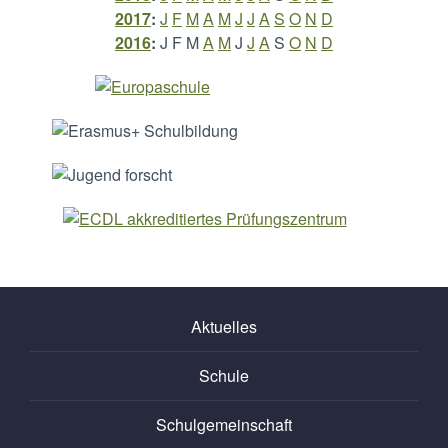
2017
:
J
F
M
A
M
J
J
A
S
O
N
D
2016
:
J
F
M
A
M
J
J
A
S
O
N
D
Aktuelles
Schule
Schulgemeinschaft