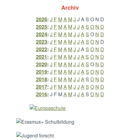
Archiv
2026
:
J
F
M
A
M
J
J
A
S
O
N
D
2025
:
J
F
M
A
M
J
J
A
S
O
N
D
2024
:
J
F
M
A
M
J
J
A
S
O
N
D
2023
:
J
F
M
A
M
J
J
A
S
O
N
D
2022
:
J
F
M
A
M
J
J
A
S
O
N
D
2021
:
J
F
M
A
M
J
J
A
S
O
N
D
2020
:
J
F
M
A
M
J
J
A
S
O
N
D
2019
:
J
F
M
A
M
J
J
A
S
O
N
D
2018
:
J
F
M
A
M
J
J
A
S
O
N
D
2017
:
J
F
M
A
M
J
J
A
S
O
N
D
2016
:
J
F
M
A
M
J
J
A
S
O
N
D