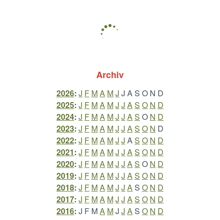
Archiv
2026
:
J
F
M
A
M
J
J
A
S
O
N
D
2025
:
J
F
M
A
M
J
J
A
S
O
N
D
2024
:
J
F
M
A
M
J
J
A
S
O
N
D
2023
:
J
F
M
A
M
J
J
A
S
O
N
D
2022
:
J
F
M
A
M
J
J
A
S
O
N
D
2021
:
J
F
M
A
M
J
J
A
S
O
N
D
2020
:
J
F
M
A
M
J
J
A
S
O
N
D
2019
:
J
F
M
A
M
J
J
A
S
O
N
D
2018
:
J
F
M
A
M
J
J
A
S
O
N
D
2017
:
J
F
M
A
M
J
J
A
S
O
N
D
2016
:
J
F
M
A
M
J
J
A
S
O
N
D