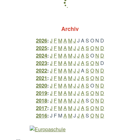
Archiv
2026
:
J
F
M
A
M
J
J
A
S
O
N
D
2025
:
J
F
M
A
M
J
J
A
S
O
N
D
2024
:
J
F
M
A
M
J
J
A
S
O
N
D
2023
:
J
F
M
A
M
J
J
A
S
O
N
D
2022
:
J
F
M
A
M
J
J
A
S
O
N
D
2021
:
J
F
M
A
M
J
J
A
S
O
N
D
2020
:
J
F
M
A
M
J
J
A
S
O
N
D
2019
:
J
F
M
A
M
J
J
A
S
O
N
D
2018
:
J
F
M
A
M
J
J
A
S
O
N
D
2017
:
J
F
M
A
M
J
J
A
S
O
N
D
2016
:
J
F
M
A
M
J
J
A
S
O
N
D