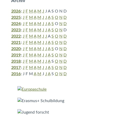
Archiv
2026
:
J
F
M
A
M
J
J
A
S
O
N
D
2025
:
J
F
M
A
M
J
J
A
S
O
N
D
2024
:
J
F
M
A
M
J
J
A
S
O
N
D
2023
:
J
F
M
A
M
J
J
A
S
O
N
D
2022
:
J
F
M
A
M
J
J
A
S
O
N
D
2021
:
J
F
M
A
M
J
J
A
S
O
N
D
2020
:
J
F
M
A
M
J
J
A
S
O
N
D
2019
:
J
F
M
A
M
J
J
A
S
O
N
D
2018
:
J
F
M
A
M
J
J
A
S
O
N
D
2017
:
J
F
M
A
M
J
J
A
S
O
N
D
2016
:
J
F
M
A
M
J
J
A
S
O
N
D