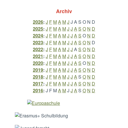
Archiv
2026
:
J
F
M
A
M
J
J
A
S
O
N
D
2025
:
J
F
M
A
M
J
J
A
S
O
N
D
2024
:
J
F
M
A
M
J
J
A
S
O
N
D
2023
:
J
F
M
A
M
J
J
A
S
O
N
D
2022
:
J
F
M
A
M
J
J
A
S
O
N
D
2021
:
J
F
M
A
M
J
J
A
S
O
N
D
2020
:
J
F
M
A
M
J
J
A
S
O
N
D
2019
:
J
F
M
A
M
J
J
A
S
O
N
D
2018
:
J
F
M
A
M
J
J
A
S
O
N
D
2017
:
J
F
M
A
M
J
J
A
S
O
N
D
2016
:
J
F
M
A
M
J
J
A
S
O
N
D