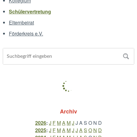
Kollegium
Schülervertretung
Elternbeirat
Förderkreis e.V.
Archiv
2026
:
J
F
M
A
M
J
J
A
S
O
N
D
2025
:
J
F
M
A
M
J
J
A
S
O
N
D