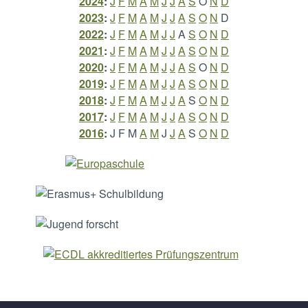
2024
:
J
F
M
A
M
J
J
A
S
O
N
D
2023
:
J
F
M
A
M
J
J
A
S
O
N
D
2022
:
J
F
M
A
M
J
J
A
S
O
N
D
2021
:
J
F
M
A
M
J
J
A
S
O
N
D
2020
:
J
F
M
A
M
J
J
A
S
O
N
D
2019
:
J
F
M
A
M
J
J
A
S
O
N
D
2018
:
J
F
M
A
M
J
J
A
S
O
N
D
2017
:
J
F
M
A
M
J
J
A
S
O
N
D
2016
:
J
F
M
A
M
J
J
A
S
O
N
D