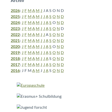
Archiv
2026
:
J
F
M
A
M
J
J
A
S
O
N
D
2025
:
J
F
M
A
M
J
J
A
S
O
N
D
2024
:
J
F
M
A
M
J
J
A
S
O
N
D
2023
:
J
F
M
A
M
J
J
A
S
O
N
D
2022
:
J
F
M
A
M
J
J
A
S
O
N
D
2021
:
J
F
M
A
M
J
J
A
S
O
N
D
2020
:
J
F
M
A
M
J
J
A
S
O
N
D
2019
:
J
F
M
A
M
J
J
A
S
O
N
D
2018
:
J
F
M
A
M
J
J
A
S
O
N
D
2017
:
J
F
M
A
M
J
J
A
S
O
N
D
2016
:
J
F
M
A
M
J
J
A
S
O
N
D