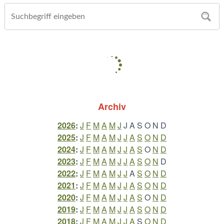
Archiv
2026
:
J
F
M
A
M
J
J
A
S
O
N
D
2025
:
J
F
M
A
M
J
J
A
S
O
N
D
2024
:
J
F
M
A
M
J
J
A
S
O
N
D
2023
:
J
F
M
A
M
J
J
A
S
O
N
D
2022
:
J
F
M
A
M
J
J
A
S
O
N
D
2021
:
J
F
M
A
M
J
J
A
S
O
N
D
2020
:
J
F
M
A
M
J
J
A
S
O
N
D
2019
:
J
F
M
A
M
J
J
A
S
O
N
D
2018
:
J
F
M
A
M
J
J
A
S
O
N
D