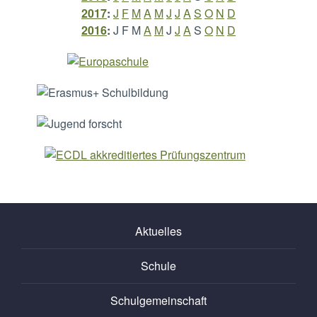
2017
:
J
F
M
A
M
J
J
A
S
O
N
D
2016
:
J
F
M
A
M
J
J
A
S
O
N
D
Aktuelles
Schule
Schulgemeinschaft