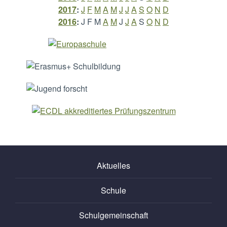
2017
:
J
F
M
A
M
J
J
A
S
O
N
D
2016
:
J
F
M
A
M
J
J
A
S
O
N
D
Aktuelles
Schule
Schulgemeinschaft