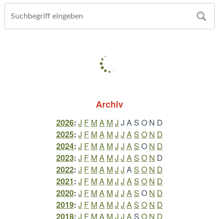
Archiv
2026
:
J
F
M
A
M
J
J
A
S
O
N
D
2025
:
J
F
M
A
M
J
J
A
S
O
N
D
2024
:
J
F
M
A
M
J
J
A
S
O
N
D
2023
:
J
F
M
A
M
J
J
A
S
O
N
D
2022
:
J
F
M
A
M
J
J
A
S
O
N
D
2021
:
J
F
M
A
M
J
J
A
S
O
N
D
2020
:
J
F
M
A
M
J
J
A
S
O
N
D
2019
:
J
F
M
A
M
J
J
A
S
O
N
D
2018
:
J
F
M
A
M
J
J
A
S
O
N
D