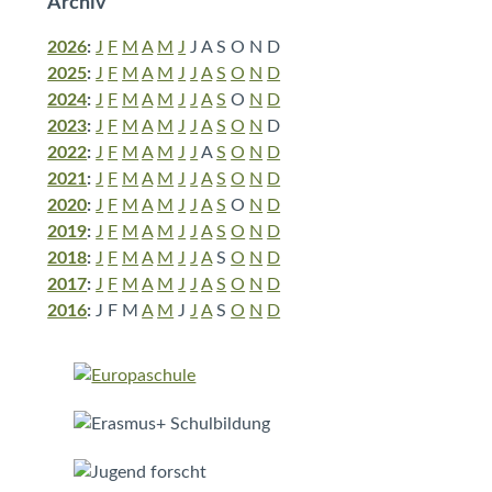
Archiv
2026
:
J
F
M
A
M
J
J
A
S
O
N
D
2025
:
J
F
M
A
M
J
J
A
S
O
N
D
2024
:
J
F
M
A
M
J
J
A
S
O
N
D
2023
:
J
F
M
A
M
J
J
A
S
O
N
D
2022
:
J
F
M
A
M
J
J
A
S
O
N
D
2021
:
J
F
M
A
M
J
J
A
S
O
N
D
2020
:
J
F
M
A
M
J
J
A
S
O
N
D
2019
:
J
F
M
A
M
J
J
A
S
O
N
D
2018
:
J
F
M
A
M
J
J
A
S
O
N
D
2017
:
J
F
M
A
M
J
J
A
S
O
N
D
2016
:
J
F
M
A
M
J
J
A
S
O
N
D