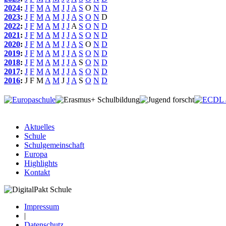
2024
:
J
F
M
A
M
J
J
A
S
O
N
D
2023
:
J
F
M
A
M
J
J
A
S
O
N
D
2022
:
J
F
M
A
M
J
J
A
S
O
N
D
2021
:
J
F
M
A
M
J
J
A
S
O
N
D
2020
:
J
F
M
A
M
J
J
A
S
O
N
D
2019
:
J
F
M
A
M
J
J
A
S
O
N
D
2018
:
J
F
M
A
M
J
J
A
S
O
N
D
2017
:
J
F
M
A
M
J
J
A
S
O
N
D
2016
:
J
F
M
A
M
J
J
A
S
O
N
D
Aktuelles
Schule
Schulgemeinschaft
Europa
Highlights
Kontakt
Impressum
|
Datenschutz