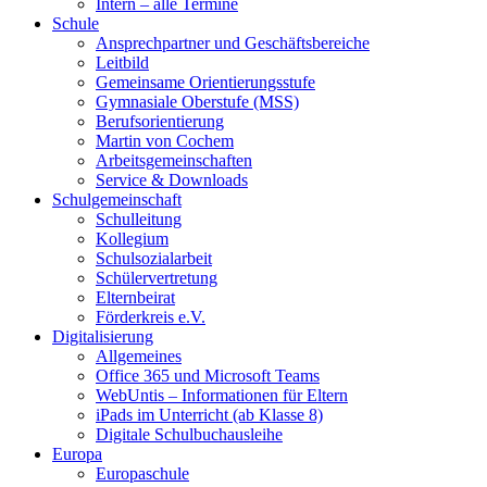
Intern – alle Termine
Schule
Ansprechpartner und Geschäftsbereiche
Leitbild
Gemeinsame Orientierungsstufe
Gymnasiale Oberstufe (MSS)
Berufsorientierung
Martin von Cochem
Arbeitsgemeinschaften
Service & Downloads
Schulgemeinschaft
Schulleitung
Kollegium
Schulsozialarbeit
Schülervertretung
Elternbeirat
Förderkreis e.V.
Digitalisierung
Allgemeines
Office 365 und Microsoft Teams
WebUntis – Informationen für Eltern
iPads im Unterricht (ab Klasse 8)
Digitale Schulbuchausleihe
Europa
Europaschule