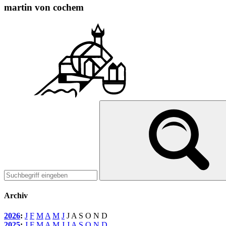
martin von cochem
Archiv
2026
:
J
F
M
A
M
J
J
A
S
O
N
D
2025
:
J
F
M
A
M
J
J
A
S
O
N
D