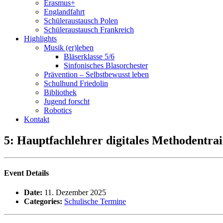
Erasmus+
Englandfahrt
Schüleraustausch Polen
Schüleraustausch Frankreich
Highlights
Musik (er)leben
Bläserklasse 5/6
Sinfonisches Blasorchester
Prävention – Selbstbewusst leben
Schulhund Friedolin
Bibliothek
Jugend forscht
Robotics
Kontakt
5: Hauptfachlehrer digitales Methodentra
Event Details
Date:
11. Dezember 2025
Categories:
Schulische Termine