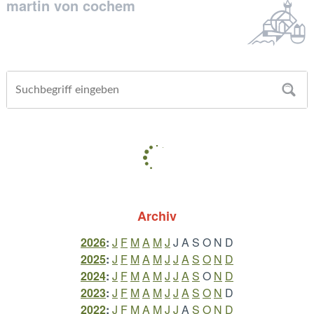
martin von cochem
Archiv
2026
:
J
F
M
A
M
J
J
A
S
O
N
D
2025
:
J
F
M
A
M
J
J
A
S
O
N
D
2024
:
J
F
M
A
M
J
J
A
S
O
N
D
2023
:
J
F
M
A
M
J
J
A
S
O
N
D
2022
:
J
F
M
A
M
J
J
A
S
O
N
D