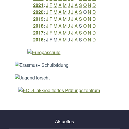
2021
:
J
F
M
A
M
J
J
A
S
O
N
D
2020
:
J
F
M
A
M
J
J
A
S
O
N
D
2019
:
J
F
M
A
M
J
J
A
S
O
N
D
2018
:
J
F
M
A
M
J
J
A
S
O
N
D
2017
:
J
F
M
A
M
J
J
A
S
O
N
D
2016
:
J
F
M
A
M
J
J
A
S
O
N
D
Aktuelles