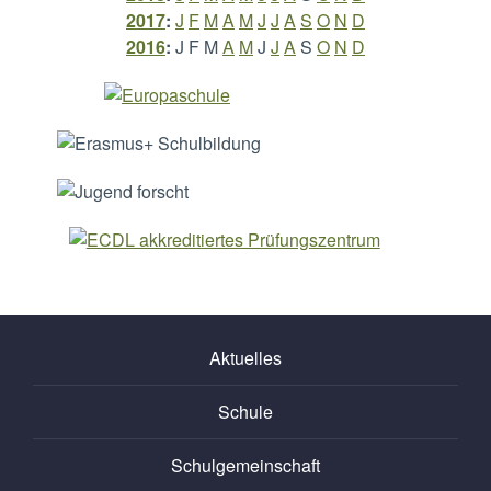
2017
:
J
F
M
A
M
J
J
A
S
O
N
D
2016
:
J
F
M
A
M
J
J
A
S
O
N
D
Aktuelles
Schule
Schulgemeinschaft