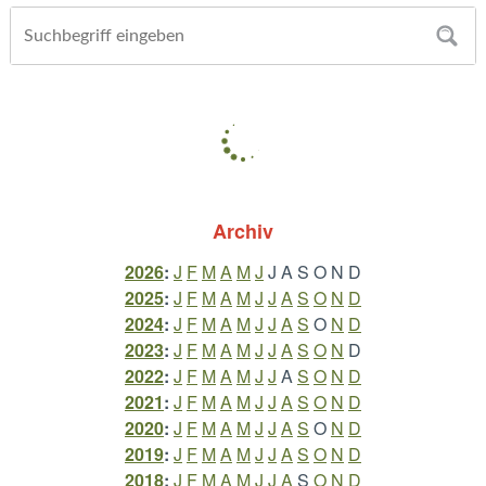
Archiv
2026
:
J
F
M
A
M
J
J
A
S
O
N
D
2025
:
J
F
M
A
M
J
J
A
S
O
N
D
2024
:
J
F
M
A
M
J
J
A
S
O
N
D
2023
:
J
F
M
A
M
J
J
A
S
O
N
D
2022
:
J
F
M
A
M
J
J
A
S
O
N
D
2021
:
J
F
M
A
M
J
J
A
S
O
N
D
2020
:
J
F
M
A
M
J
J
A
S
O
N
D
2019
:
J
F
M
A
M
J
J
A
S
O
N
D
2018
:
J
F
M
A
M
J
J
A
S
O
N
D