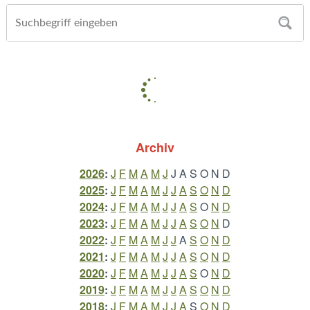
Archiv
2026
:
J
F
M
A
M
J
J
A
S
O
N
D
2025
:
J
F
M
A
M
J
J
A
S
O
N
D
2024
:
J
F
M
A
M
J
J
A
S
O
N
D
2023
:
J
F
M
A
M
J
J
A
S
O
N
D
2022
:
J
F
M
A
M
J
J
A
S
O
N
D
2021
:
J
F
M
A
M
J
J
A
S
O
N
D
2020
:
J
F
M
A
M
J
J
A
S
O
N
D
2019
:
J
F
M
A
M
J
J
A
S
O
N
D
2018
:
J
F
M
A
M
J
J
A
S
O
N
D