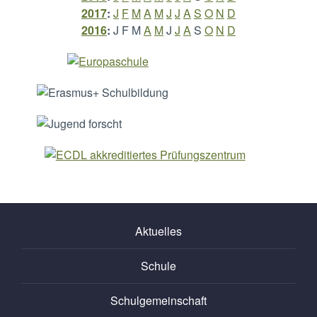
2017
:
J
F
M
A
M
J
J
A
S
O
N
D
2016
:
J
F
M
A
M
J
J
A
S
O
N
D
Aktuelles
Schule
Schulgemeinschaft