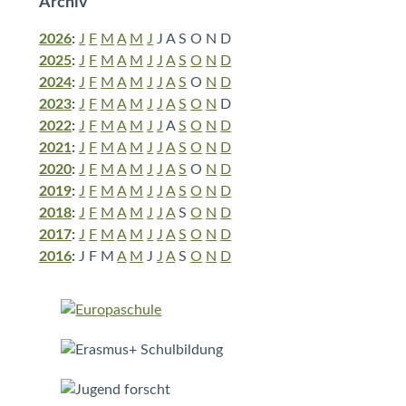
Archiv
2026
:
J
F
M
A
M
J
J
A
S
O
N
D
2025
:
J
F
M
A
M
J
J
A
S
O
N
D
2024
:
J
F
M
A
M
J
J
A
S
O
N
D
2023
:
J
F
M
A
M
J
J
A
S
O
N
D
2022
:
J
F
M
A
M
J
J
A
S
O
N
D
2021
:
J
F
M
A
M
J
J
A
S
O
N
D
2020
:
J
F
M
A
M
J
J
A
S
O
N
D
2019
:
J
F
M
A
M
J
J
A
S
O
N
D
2018
:
J
F
M
A
M
J
J
A
S
O
N
D
2017
:
J
F
M
A
M
J
J
A
S
O
N
D
2016
:
J
F
M
A
M
J
J
A
S
O
N
D