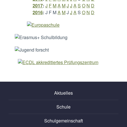
2017
:
J
F
M
A
M
J
J
A
S
O
N
D
2016
:
J
F
M
A
M
J
J
A
S
O
N
D
Aktuelles
Schule
Schulgemeinschaft