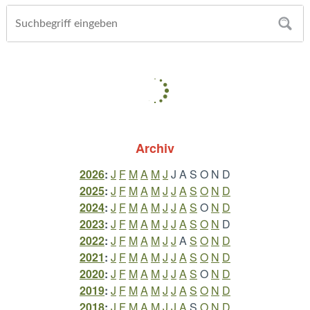
Archiv
2026
:
J
F
M
A
M
J
J
A
S
O
N
D
2025
:
J
F
M
A
M
J
J
A
S
O
N
D
2024
:
J
F
M
A
M
J
J
A
S
O
N
D
2023
:
J
F
M
A
M
J
J
A
S
O
N
D
2022
:
J
F
M
A
M
J
J
A
S
O
N
D
2021
:
J
F
M
A
M
J
J
A
S
O
N
D
2020
:
J
F
M
A
M
J
J
A
S
O
N
D
2019
:
J
F
M
A
M
J
J
A
S
O
N
D
2018
:
J
F
M
A
M
J
J
A
S
O
N
D