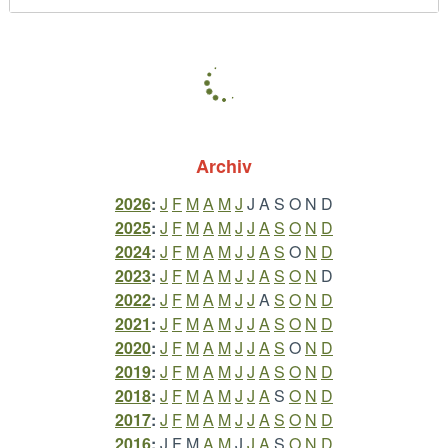
Archiv
2026
:
J
F
M
A
M
J
J
A
S
O
N
D
2025
:
J
F
M
A
M
J
J
A
S
O
N
D
2024
:
J
F
M
A
M
J
J
A
S
O
N
D
2023
:
J
F
M
A
M
J
J
A
S
O
N
D
2022
:
J
F
M
A
M
J
J
A
S
O
N
D
2021
:
J
F
M
A
M
J
J
A
S
O
N
D
2020
:
J
F
M
A
M
J
J
A
S
O
N
D
2019
:
J
F
M
A
M
J
J
A
S
O
N
D
2018
:
J
F
M
A
M
J
J
A
S
O
N
D
2017
:
J
F
M
A
M
J
J
A
S
O
N
D
2016
:
J
F
M
A
M
J
J
A
S
O
N
D