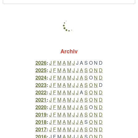
Archiv
2026
:
J
F
M
A
M
J
J
A
S
O
N
D
2025
:
J
F
M
A
M
J
J
A
S
O
N
D
2024
:
J
F
M
A
M
J
J
A
S
O
N
D
2023
:
J
F
M
A
M
J
J
A
S
O
N
D
2022
:
J
F
M
A
M
J
J
A
S
O
N
D
2021
:
J
F
M
A
M
J
J
A
S
O
N
D
2020
:
J
F
M
A
M
J
J
A
S
O
N
D
2019
:
J
F
M
A
M
J
J
A
S
O
N
D
2018
:
J
F
M
A
M
J
J
A
S
O
N
D
2017
:
J
F
M
A
M
J
J
A
S
O
N
D
2016
:
J
F
M
A
M
J
J
A
S
O
N
D