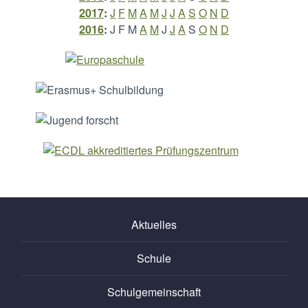
2017
:
J
F
M
A
M
J
J
A
S
O
N
D
2016
:
J
F
M
A
M
J
J
A
S
O
N
D
Aktuelles
Schule
Schulgemeinschaft