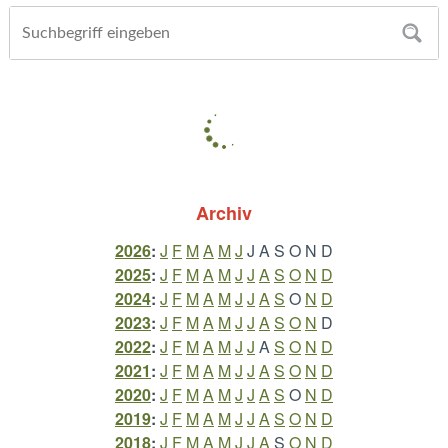
Archiv
2026
:
J
F
M
A
M
J
J
A
S
O
N
D
2025
:
J
F
M
A
M
J
J
A
S
O
N
D
2024
:
J
F
M
A
M
J
J
A
S
O
N
D
2023
:
J
F
M
A
M
J
J
A
S
O
N
D
2022
:
J
F
M
A
M
J
J
A
S
O
N
D
2021
:
J
F
M
A
M
J
J
A
S
O
N
D
2020
:
J
F
M
A
M
J
J
A
S
O
N
D
2019
:
J
F
M
A
M
J
J
A
S
O
N
D
2018
:
J
F
M
A
M
J
J
A
S
O
N
D