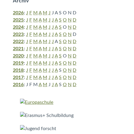
Archiv
2026
:
J
F
M
A
M
J
J
A
S
O
N
D
2025
:
J
F
M
A
M
J
J
A
S
O
N
D
2024
:
J
F
M
A
M
J
J
A
S
O
N
D
2023
:
J
F
M
A
M
J
J
A
S
O
N
D
2022
:
J
F
M
A
M
J
J
A
S
O
N
D
2021
:
J
F
M
A
M
J
J
A
S
O
N
D
2020
:
J
F
M
A
M
J
J
A
S
O
N
D
2019
:
J
F
M
A
M
J
J
A
S
O
N
D
2018
:
J
F
M
A
M
J
J
A
S
O
N
D
2017
:
J
F
M
A
M
J
J
A
S
O
N
D
2016
:
J
F
M
A
M
J
J
A
S
O
N
D