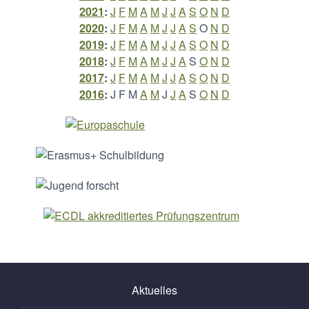
2021
:
J
F
M
A
M
J
J
A
S
O
N
D
2020
:
J
F
M
A
M
J
J
A
S
O
N
D
2019
:
J
F
M
A
M
J
J
A
S
O
N
D
2018
:
J
F
M
A
M
J
J
A
S
O
N
D
2017
:
J
F
M
A
M
J
J
A
S
O
N
D
2016
:
J
F
M
A
M
J
J
A
S
O
N
D
Aktuelles