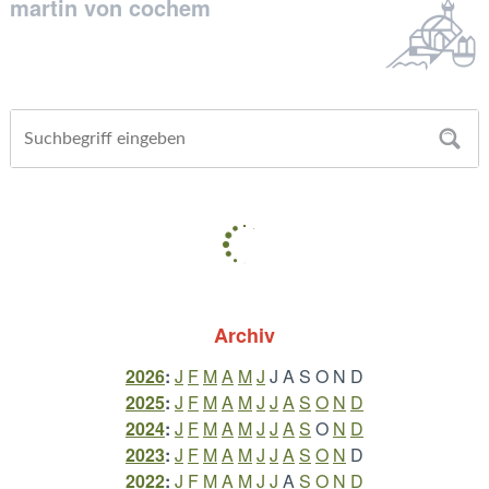
martin von cochem
Archiv
2026
:
J
F
M
A
M
J
J
A
S
O
N
D
2025
:
J
F
M
A
M
J
J
A
S
O
N
D
2024
:
J
F
M
A
M
J
J
A
S
O
N
D
2023
:
J
F
M
A
M
J
J
A
S
O
N
D
2022
:
J
F
M
A
M
J
J
A
S
O
N
D