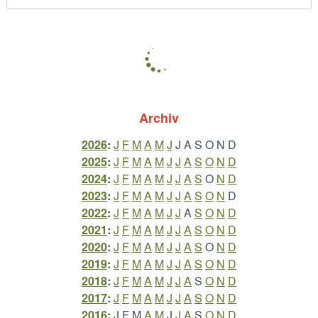
Archiv
2026
:
J
F
M
A
M
J
J
A
S
O
N
D
2025
:
J
F
M
A
M
J
J
A
S
O
N
D
2024
:
J
F
M
A
M
J
J
A
S
O
N
D
2023
:
J
F
M
A
M
J
J
A
S
O
N
D
2022
:
J
F
M
A
M
J
J
A
S
O
N
D
2021
:
J
F
M
A
M
J
J
A
S
O
N
D
2020
:
J
F
M
A
M
J
J
A
S
O
N
D
2019
:
J
F
M
A
M
J
J
A
S
O
N
D
2018
:
J
F
M
A
M
J
J
A
S
O
N
D
2017
:
J
F
M
A
M
J
J
A
S
O
N
D
2016
:
J
F
M
A
M
J
J
A
S
O
N
D