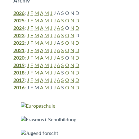
Archiv
2026
:
J
F
M
A
M
J
J
A
S
O
N
D
2025
:
J
F
M
A
M
J
J
A
S
O
N
D
2024
:
J
F
M
A
M
J
J
A
S
O
N
D
2023
:
J
F
M
A
M
J
J
A
S
O
N
D
2022
:
J
F
M
A
M
J
J
A
S
O
N
D
2021
:
J
F
M
A
M
J
J
A
S
O
N
D
2020
:
J
F
M
A
M
J
J
A
S
O
N
D
2019
:
J
F
M
A
M
J
J
A
S
O
N
D
2018
:
J
F
M
A
M
J
J
A
S
O
N
D
2017
:
J
F
M
A
M
J
J
A
S
O
N
D
2016
:
J
F
M
A
M
J
J
A
S
O
N
D