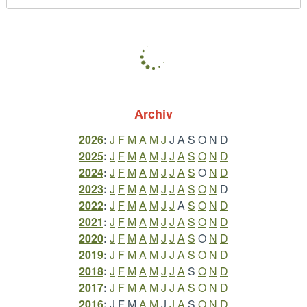
Archiv
2026
:
J
F
M
A
M
J
J
A
S
O
N
D
2025
:
J
F
M
A
M
J
J
A
S
O
N
D
2024
:
J
F
M
A
M
J
J
A
S
O
N
D
2023
:
J
F
M
A
M
J
J
A
S
O
N
D
2022
:
J
F
M
A
M
J
J
A
S
O
N
D
2021
:
J
F
M
A
M
J
J
A
S
O
N
D
2020
:
J
F
M
A
M
J
J
A
S
O
N
D
2019
:
J
F
M
A
M
J
J
A
S
O
N
D
2018
:
J
F
M
A
M
J
J
A
S
O
N
D
2017
:
J
F
M
A
M
J
J
A
S
O
N
D
2016
:
J
F
M
A
M
J
J
A
S
O
N
D