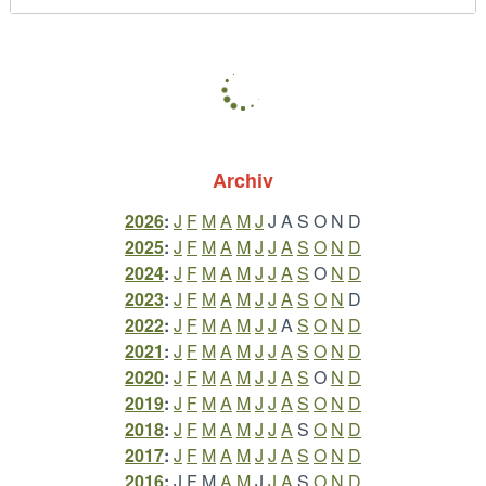
Archiv
2026
:
J
F
M
A
M
J
J
A
S
O
N
D
2025
:
J
F
M
A
M
J
J
A
S
O
N
D
2024
:
J
F
M
A
M
J
J
A
S
O
N
D
2023
:
J
F
M
A
M
J
J
A
S
O
N
D
2022
:
J
F
M
A
M
J
J
A
S
O
N
D
2021
:
J
F
M
A
M
J
J
A
S
O
N
D
2020
:
J
F
M
A
M
J
J
A
S
O
N
D
2019
:
J
F
M
A
M
J
J
A
S
O
N
D
2018
:
J
F
M
A
M
J
J
A
S
O
N
D
2017
:
J
F
M
A
M
J
J
A
S
O
N
D
2016
:
J
F
M
A
M
J
J
A
S
O
N
D