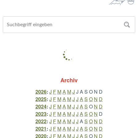
Archiv
2026
:
J
F
M
A
M
J
J
A
S
O
N
D
2025
:
J
F
M
A
M
J
J
A
S
O
N
D
2024
:
J
F
M
A
M
J
J
A
S
O
N
D
2023
:
J
F
M
A
M
J
J
A
S
O
N
D
2022
:
J
F
M
A
M
J
J
A
S
O
N
D
2021
:
J
F
M
A
M
J
J
A
S
O
N
D
2020
:
J
F
M
A
M
J
J
A
S
O
N
D