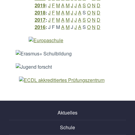
2019
:
J
F
M
A
M
J
J
A
S
O
N
D
2018
:
J
F
M
A
M
J
J
A
S
O
N
D
2017
:
J
F
M
A
M
J
J
A
S
O
N
D
2016
:
J
F
M
A
M
J
J
A
S
O
N
D
Aktuelles
Schule