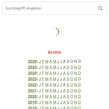
Archiv
2026
:
J
F
M
A
M
J
J
A
S
O
N
D
2025
:
J
F
M
A
M
J
J
A
S
O
N
D
2024
:
J
F
M
A
M
J
J
A
S
O
N
D
2023
:
J
F
M
A
M
J
J
A
S
O
N
D
2022
:
J
F
M
A
M
J
J
A
S
O
N
D
2021
:
J
F
M
A
M
J
J
A
S
O
N
D
2020
:
J
F
M
A
M
J
J
A
S
O
N
D
2019
:
J
F
M
A
M
J
J
A
S
O
N
D
2018
:
J
F
M
A
M
J
J
A
S
O
N
D