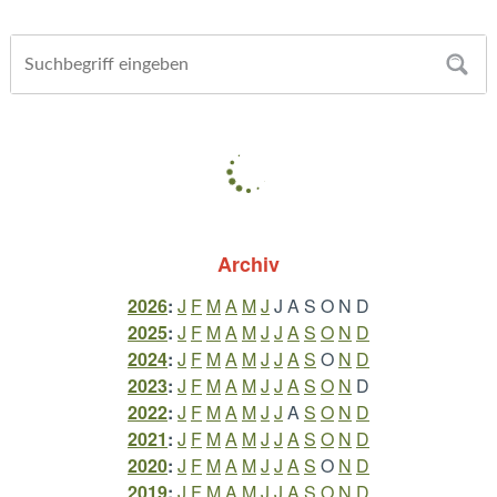
Archiv
2026
:
J
F
M
A
M
J
J
A
S
O
N
D
2025
:
J
F
M
A
M
J
J
A
S
O
N
D
2024
:
J
F
M
A
M
J
J
A
S
O
N
D
2023
:
J
F
M
A
M
J
J
A
S
O
N
D
2022
:
J
F
M
A
M
J
J
A
S
O
N
D
2021
:
J
F
M
A
M
J
J
A
S
O
N
D
2020
:
J
F
M
A
M
J
J
A
S
O
N
D
2019
:
J
F
M
A
M
J
J
A
S
O
N
D