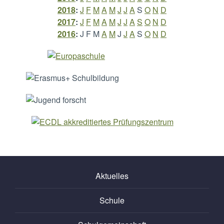
2018
:
J
F
M
A
M
J
J
A
S
O
N
D
2017
:
J
F
M
A
M
J
J
A
S
O
N
D
2016
:
J
F
M
A
M
J
J
A
S
O
N
D
Aktuelles
Schule