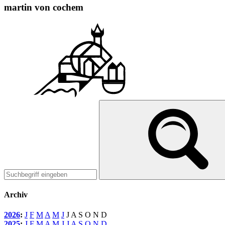
martin von cochem
Archiv
2026
:
J
F
M
A
M
J
J
A
S
O
N
D
2025
:
J
F
M
A
M
J
J
A
S
O
N
D