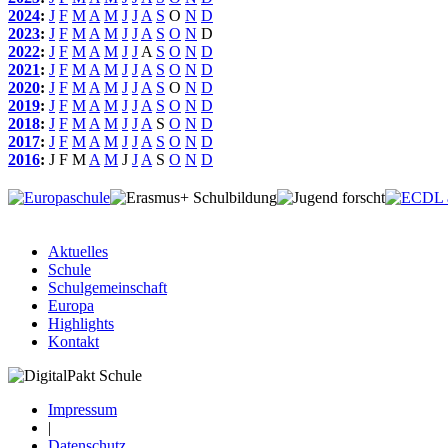
2024
:
J
F
M
A
M
J
J
A
S
O
N
D
2023
:
J
F
M
A
M
J
J
A
S
O
N
D
2022
:
J
F
M
A
M
J
J
A
S
O
N
D
2021
:
J
F
M
A
M
J
J
A
S
O
N
D
2020
:
J
F
M
A
M
J
J
A
S
O
N
D
2019
:
J
F
M
A
M
J
J
A
S
O
N
D
2018
:
J
F
M
A
M
J
J
A
S
O
N
D
2017
:
J
F
M
A
M
J
J
A
S
O
N
D
2016
:
J
F
M
A
M
J
J
A
S
O
N
D
Aktuelles
Schule
Schulgemeinschaft
Europa
Highlights
Kontakt
Impressum
|
Datenschutz