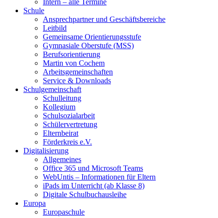
Intern – alle Termine
Schule
Ansprechpartner und Geschäftsbereiche
Leitbild
Gemeinsame Orientierungsstufe
Gymnasiale Oberstufe (MSS)
Berufsorientierung
Martin von Cochem
Arbeitsgemeinschaften
Service & Downloads
Schulgemeinschaft
Schulleitung
Kollegium
Schulsozialarbeit
Schülervertretung
Elternbeirat
Förderkreis e.V.
Digitalisierung
Allgemeines
Office 365 und Microsoft Teams
WebUntis – Informationen für Eltern
iPads im Unterricht (ab Klasse 8)
Digitale Schulbuchausleihe
Europa
Europaschule