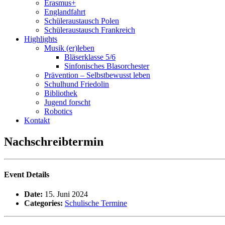
Erasmus+
Englandfahrt
Schüleraustausch Polen
Schüleraustausch Frankreich
Highlights
Musik (er)leben
Bläserklasse 5/6
Sinfonisches Blasorchester
Prävention – Selbstbewusst leben
Schulhund Friedolin
Bibliothek
Jugend forscht
Robotics
Kontakt
Nachschreibtermin
Event Details
Date:
15. Juni 2024
Categories:
Schulische Termine