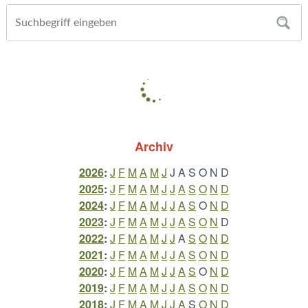
Archiv
2026
:
J
F
M
A
M
J
J
A
S
O
N
D
2025
:
J
F
M
A
M
J
J
A
S
O
N
D
2024
:
J
F
M
A
M
J
J
A
S
O
N
D
2023
:
J
F
M
A
M
J
J
A
S
O
N
D
2022
:
J
F
M
A
M
J
J
A
S
O
N
D
2021
:
J
F
M
A
M
J
J
A
S
O
N
D
2020
:
J
F
M
A
M
J
J
A
S
O
N
D
2019
:
J
F
M
A
M
J
J
A
S
O
N
D
2018
:
J
F
M
A
M
J
J
A
S
O
N
D