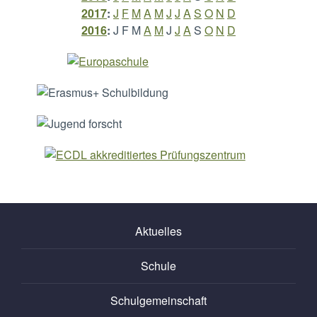
2017
:
J
F
M
A
M
J
J
A
S
O
N
D
2016
:
J
F
M
A
M
J
J
A
S
O
N
D
Aktuelles
Schule
Schulgemeinschaft