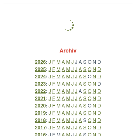
Archiv
2026
:
J
F
M
A
M
J
J
A
S
O
N
D
2025
:
J
F
M
A
M
J
J
A
S
O
N
D
2024
:
J
F
M
A
M
J
J
A
S
O
N
D
2023
:
J
F
M
A
M
J
J
A
S
O
N
D
2022
:
J
F
M
A
M
J
J
A
S
O
N
D
2021
:
J
F
M
A
M
J
J
A
S
O
N
D
2020
:
J
F
M
A
M
J
J
A
S
O
N
D
2019
:
J
F
M
A
M
J
J
A
S
O
N
D
2018
:
J
F
M
A
M
J
J
A
S
O
N
D
2017
:
J
F
M
A
M
J
J
A
S
O
N
D
2016
:
J
F
M
A
M
J
J
A
S
O
N
D