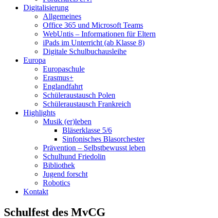
Digitalisierung
Allgemeines
Office 365 und Microsoft Teams
WebUntis – Informationen für Eltern
iPads im Unterricht (ab Klasse 8)
Digitale Schulbuchausleihe
Europa
Europaschule
Erasmus+
Englandfahrt
Schüleraustausch Polen
Schüleraustausch Frankreich
Highlights
Musik (er)leben
Bläserklasse 5/6
Sinfonisches Blasorchester
Prävention – Selbstbewusst leben
Schulhund Friedolin
Bibliothek
Jugend forscht
Robotics
Kontakt
Schulfest des MvCG