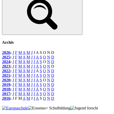
Archiv
2026
:
J
F
M
A
M
J
J
A
S
O
N
D
2025
:
J
F
M
A
M
J
J
A
S
O
N
D
2024
:
J
F
M
A
M
J
J
A
S
O
N
D
2023
:
J
F
M
A
M
J
J
A
S
O
N
D
2022
:
J
F
M
A
M
J
J
A
S
O
N
D
2021
:
J
F
M
A
M
J
J
A
S
O
N
D
2020
:
J
F
M
A
M
J
J
A
S
O
N
D
2019
:
J
F
M
A
M
J
J
A
S
O
N
D
2018
:
J
F
M
A
M
J
J
A
S
O
N
D
2017
:
J
F
M
A
M
J
J
A
S
O
N
D
2016
:
J
F
M
A
M
J
J
A
S
O
N
D