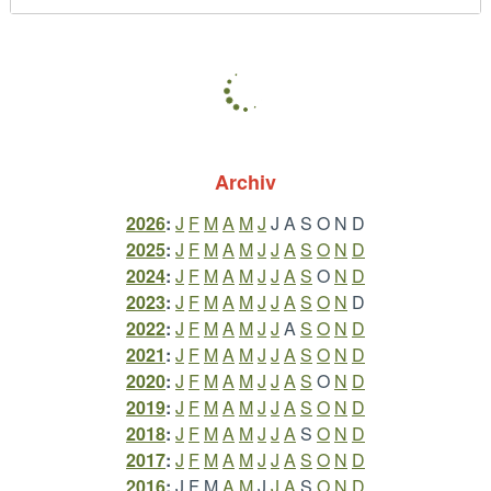
Archiv
2026
:
J
F
M
A
M
J
J
A
S
O
N
D
2025
:
J
F
M
A
M
J
J
A
S
O
N
D
2024
:
J
F
M
A
M
J
J
A
S
O
N
D
2023
:
J
F
M
A
M
J
J
A
S
O
N
D
2022
:
J
F
M
A
M
J
J
A
S
O
N
D
2021
:
J
F
M
A
M
J
J
A
S
O
N
D
2020
:
J
F
M
A
M
J
J
A
S
O
N
D
2019
:
J
F
M
A
M
J
J
A
S
O
N
D
2018
:
J
F
M
A
M
J
J
A
S
O
N
D
2017
:
J
F
M
A
M
J
J
A
S
O
N
D
2016
:
J
F
M
A
M
J
J
A
S
O
N
D