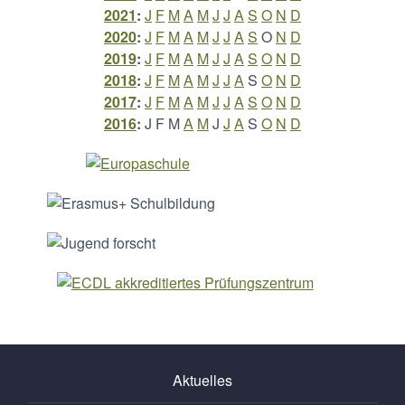
2021
:
J
F
M
A
M
J
J
A
S
O
N
D
2020
:
J
F
M
A
M
J
J
A
S
O
N
D
2019
:
J
F
M
A
M
J
J
A
S
O
N
D
2018
:
J
F
M
A
M
J
J
A
S
O
N
D
2017
:
J
F
M
A
M
J
J
A
S
O
N
D
2016
:
J
F
M
A
M
J
J
A
S
O
N
D
Aktuelles