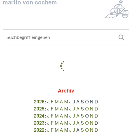
martin von cochem
Archiv
2026
:
J
F
M
A
M
J
J
A
S
O
N
D
2025
:
J
F
M
A
M
J
J
A
S
O
N
D
2024
:
J
F
M
A
M
J
J
A
S
O
N
D
2023
:
J
F
M
A
M
J
J
A
S
O
N
D
2022
:
J
F
M
A
M
J
J
A
S
O
N
D