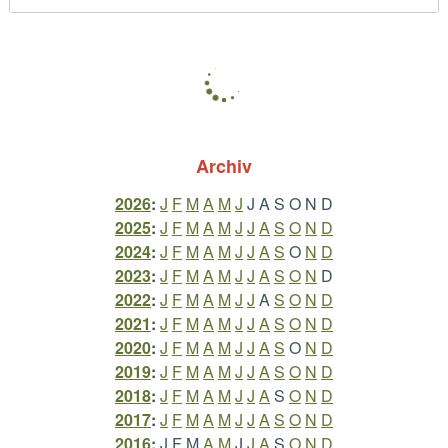
Archiv
2026
:
J
F
M
A
M
J
J
A
S
O
N
D
2025
:
J
F
M
A
M
J
J
A
S
O
N
D
2024
:
J
F
M
A
M
J
J
A
S
O
N
D
2023
:
J
F
M
A
M
J
J
A
S
O
N
D
2022
:
J
F
M
A
M
J
J
A
S
O
N
D
2021
:
J
F
M
A
M
J
J
A
S
O
N
D
2020
:
J
F
M
A
M
J
J
A
S
O
N
D
2019
:
J
F
M
A
M
J
J
A
S
O
N
D
2018
:
J
F
M
A
M
J
J
A
S
O
N
D
2017
:
J
F
M
A
M
J
J
A
S
O
N
D
2016
:
J
F
M
A
M
J
J
A
S
O
N
D