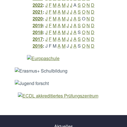
2022
:
J
F
M
A
M
J
J
A
S
O
N
D
2021
:
J
F
M
A
M
J
J
A
S
O
N
D
2020
:
J
F
M
A
M
J
J
A
S
O
N
D
2019
:
J
F
M
A
M
J
J
A
S
O
N
D
2018
:
J
F
M
A
M
J
J
A
S
O
N
D
2017
:
J
F
M
A
M
J
J
A
S
O
N
D
2016
:
J
F
M
A
M
J
J
A
S
O
N
D
Aktuelles