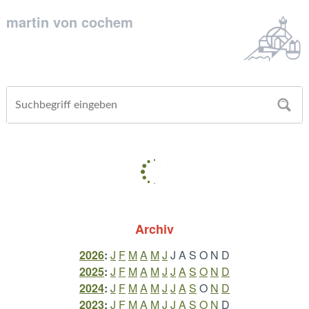
martin von cochem
Archiv
2026
:
J
F
M
A
M
J
J
A
S
O
N
D
2025
:
J
F
M
A
M
J
J
A
S
O
N
D
2024
:
J
F
M
A
M
J
J
A
S
O
N
D
2023
:
J
F
M
A
M
J
J
A
S
O
N
D