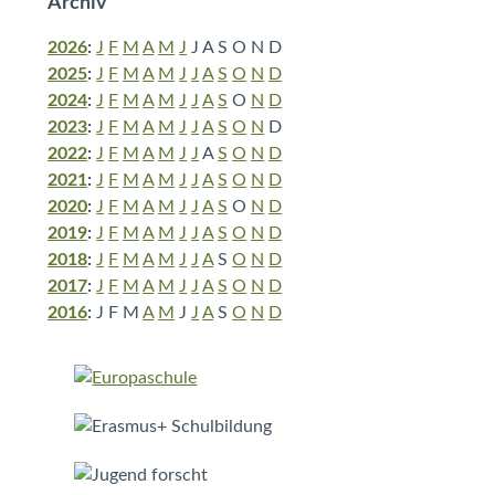
Archiv
2026
:
J
F
M
A
M
J
J
A
S
O
N
D
2025
:
J
F
M
A
M
J
J
A
S
O
N
D
2024
:
J
F
M
A
M
J
J
A
S
O
N
D
2023
:
J
F
M
A
M
J
J
A
S
O
N
D
2022
:
J
F
M
A
M
J
J
A
S
O
N
D
2021
:
J
F
M
A
M
J
J
A
S
O
N
D
2020
:
J
F
M
A
M
J
J
A
S
O
N
D
2019
:
J
F
M
A
M
J
J
A
S
O
N
D
2018
:
J
F
M
A
M
J
J
A
S
O
N
D
2017
:
J
F
M
A
M
J
J
A
S
O
N
D
2016
:
J
F
M
A
M
J
J
A
S
O
N
D