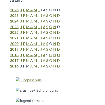
Archiv
2026
:
J
F
M
A
M
J
J
A
S
O
N
D
2025
:
J
F
M
A
M
J
J
A
S
O
N
D
2024
:
J
F
M
A
M
J
J
A
S
O
N
D
2023
:
J
F
M
A
M
J
J
A
S
O
N
D
2022
:
J
F
M
A
M
J
J
A
S
O
N
D
2021
:
J
F
M
A
M
J
J
A
S
O
N
D
2020
:
J
F
M
A
M
J
J
A
S
O
N
D
2019
:
J
F
M
A
M
J
J
A
S
O
N
D
2018
:
J
F
M
A
M
J
J
A
S
O
N
D
2017
:
J
F
M
A
M
J
J
A
S
O
N
D
2016
:
J
F
M
A
M
J
J
A
S
O
N
D