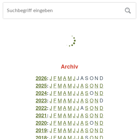
Archiv
2026
:
J
F
M
A
M
J
J
A
S
O
N
D
2025
:
J
F
M
A
M
J
J
A
S
O
N
D
2024
:
J
F
M
A
M
J
J
A
S
O
N
D
2023
:
J
F
M
A
M
J
J
A
S
O
N
D
2022
:
J
F
M
A
M
J
J
A
S
O
N
D
2021
:
J
F
M
A
M
J
J
A
S
O
N
D
2020
:
J
F
M
A
M
J
J
A
S
O
N
D
2019
:
J
F
M
A
M
J
J
A
S
O
N
D
2018
:
J
F
M
A
M
J
J
A
S
O
N
D