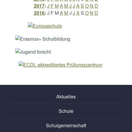
2017
:
J
F
M
A
M
J
J
A
S
O
N
D
2016
:
J
F
M
A
M
J
J
A
S
O
N
D
Aktuelles
Schule
Schulgemeinschaft