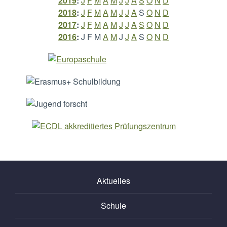
2019
:
J
F
M
A
M
J
J
A
S
O
N
D
2018
:
J
F
M
A
M
J
J
A
S
O
N
D
2017
:
J
F
M
A
M
J
J
A
S
O
N
D
2016
:
J
F
M
A
M
J
J
A
S
O
N
D
Aktuelles
Schule