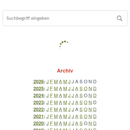
Archiv
2026
:
J
F
M
A
M
J
J
A
S
O
N
D
2025
:
J
F
M
A
M
J
J
A
S
O
N
D
2024
:
J
F
M
A
M
J
J
A
S
O
N
D
2023
:
J
F
M
A
M
J
J
A
S
O
N
D
2022
:
J
F
M
A
M
J
J
A
S
O
N
D
2021
:
J
F
M
A
M
J
J
A
S
O
N
D
2020
:
J
F
M
A
M
J
J
A
S
O
N
D