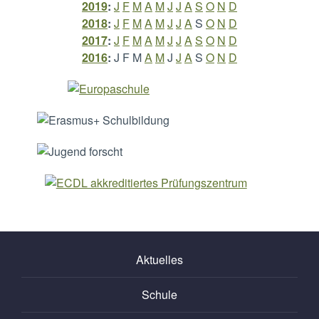
2019
:
J
F
M
A
M
J
J
A
S
O
N
D
2018
:
J
F
M
A
M
J
J
A
S
O
N
D
2017
:
J
F
M
A
M
J
J
A
S
O
N
D
2016
:
J
F
M
A
M
J
J
A
S
O
N
D
Aktuelles
Schule