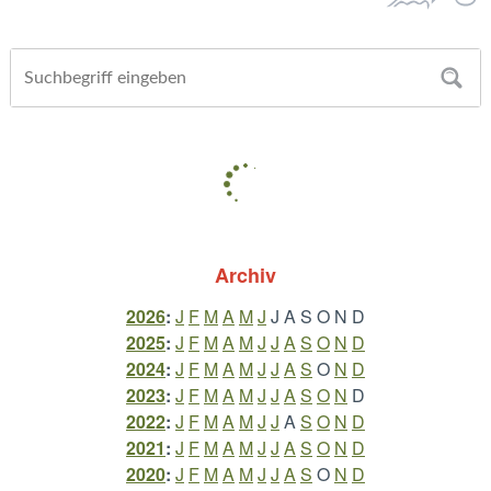
Archiv
2026
:
J
F
M
A
M
J
J
A
S
O
N
D
2025
:
J
F
M
A
M
J
J
A
S
O
N
D
2024
:
J
F
M
A
M
J
J
A
S
O
N
D
2023
:
J
F
M
A
M
J
J
A
S
O
N
D
2022
:
J
F
M
A
M
J
J
A
S
O
N
D
2021
:
J
F
M
A
M
J
J
A
S
O
N
D
2020
:
J
F
M
A
M
J
J
A
S
O
N
D