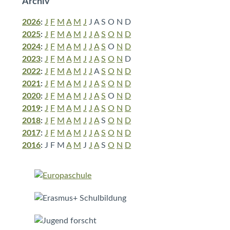
Archiv
2026
:
J
F
M
A
M
J
J
A
S
O
N
D
2025
:
J
F
M
A
M
J
J
A
S
O
N
D
2024
:
J
F
M
A
M
J
J
A
S
O
N
D
2023
:
J
F
M
A
M
J
J
A
S
O
N
D
2022
:
J
F
M
A
M
J
J
A
S
O
N
D
2021
:
J
F
M
A
M
J
J
A
S
O
N
D
2020
:
J
F
M
A
M
J
J
A
S
O
N
D
2019
:
J
F
M
A
M
J
J
A
S
O
N
D
2018
:
J
F
M
A
M
J
J
A
S
O
N
D
2017
:
J
F
M
A
M
J
J
A
S
O
N
D
2016
:
J
F
M
A
M
J
J
A
S
O
N
D