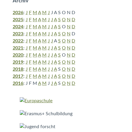
Archiv
2026
:
J
F
M
A
M
J
J
A
S
O
N
D
2025
:
J
F
M
A
M
J
J
A
S
O
N
D
2024
:
J
F
M
A
M
J
J
A
S
O
N
D
2023
:
J
F
M
A
M
J
J
A
S
O
N
D
2022
:
J
F
M
A
M
J
J
A
S
O
N
D
2021
:
J
F
M
A
M
J
J
A
S
O
N
D
2020
:
J
F
M
A
M
J
J
A
S
O
N
D
2019
:
J
F
M
A
M
J
J
A
S
O
N
D
2018
:
J
F
M
A
M
J
J
A
S
O
N
D
2017
:
J
F
M
A
M
J
J
A
S
O
N
D
2016
:
J
F
M
A
M
J
J
A
S
O
N
D