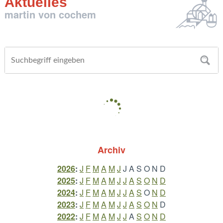
Aktuelles
martin von cochem
Archiv
2026
:
J
F
M
A
M
J
J
A
S
O
N
D
2025
:
J
F
M
A
M
J
J
A
S
O
N
D
2024
:
J
F
M
A
M
J
J
A
S
O
N
D
2023
:
J
F
M
A
M
J
J
A
S
O
N
D
2022
:
J
F
M
A
M
J
J
A
S
O
N
D