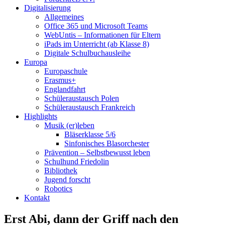
Digitalisierung
Allgemeines
Office 365 und Microsoft Teams
WebUntis – Informationen für Eltern
iPads im Unterricht (ab Klasse 8)
Digitale Schulbuchausleihe
Europa
Europaschule
Erasmus+
Englandfahrt
Schüleraustausch Polen
Schüleraustausch Frankreich
Highlights
Musik (er)leben
Bläserklasse 5/6
Sinfonisches Blasorchester
Prävention – Selbstbewusst leben
Schulhund Friedolin
Bibliothek
Jugend forscht
Robotics
Kontakt
Erst Abi, dann der Griff nach den