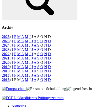
Archiv
2026
:
J
F
M
A
M
J
J
A
S
O
N
D
2025
:
J
F
M
A
M
J
J
A
S
O
N
D
2024
:
J
F
M
A
M
J
J
A
S
O
N
D
2023
:
J
F
M
A
M
J
J
A
S
O
N
D
2022
:
J
F
M
A
M
J
J
A
S
O
N
D
2021
:
J
F
M
A
M
J
J
A
S
O
N
D
2020
:
J
F
M
A
M
J
J
A
S
O
N
D
2019
:
J
F
M
A
M
J
J
A
S
O
N
D
2018
:
J
F
M
A
M
J
J
A
S
O
N
D
2017
:
J
F
M
A
M
J
J
A
S
O
N
D
2016
:
J
F
M
A
M
J
J
A
S
O
N
D
Aktuelles