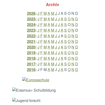
Archiv
2026
:
J
F
M
A
M
J
J
A
S
O
N
D
2025
:
J
F
M
A
M
J
J
A
S
O
N
D
2024
:
J
F
M
A
M
J
J
A
S
O
N
D
2023
:
J
F
M
A
M
J
J
A
S
O
N
D
2022
:
J
F
M
A
M
J
J
A
S
O
N
D
2021
:
J
F
M
A
M
J
J
A
S
O
N
D
2020
:
J
F
M
A
M
J
J
A
S
O
N
D
2019
:
J
F
M
A
M
J
J
A
S
O
N
D
2018
:
J
F
M
A
M
J
J
A
S
O
N
D
2017
:
J
F
M
A
M
J
J
A
S
O
N
D
2016
:
J
F
M
A
M
J
J
A
S
O
N
D