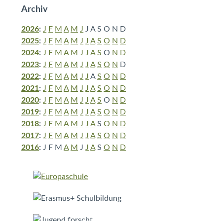
Archiv
2026
:
J
F
M
A
M
J
J
A
S
O
N
D
2025
:
J
F
M
A
M
J
J
A
S
O
N
D
2024
:
J
F
M
A
M
J
J
A
S
O
N
D
2023
:
J
F
M
A
M
J
J
A
S
O
N
D
2022
:
J
F
M
A
M
J
J
A
S
O
N
D
2021
:
J
F
M
A
M
J
J
A
S
O
N
D
2020
:
J
F
M
A
M
J
J
A
S
O
N
D
2019
:
J
F
M
A
M
J
J
A
S
O
N
D
2018
:
J
F
M
A
M
J
J
A
S
O
N
D
2017
:
J
F
M
A
M
J
J
A
S
O
N
D
2016
:
J
F
M
A
M
J
J
A
S
O
N
D