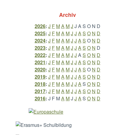
Archiv
2026
:
J
F
M
A
M
J
J
A
S
O
N
D
2025
:
J
F
M
A
M
J
J
A
S
O
N
D
2024
:
J
F
M
A
M
J
J
A
S
O
N
D
2023
:
J
F
M
A
M
J
J
A
S
O
N
D
2022
:
J
F
M
A
M
J
J
A
S
O
N
D
2021
:
J
F
M
A
M
J
J
A
S
O
N
D
2020
:
J
F
M
A
M
J
J
A
S
O
N
D
2019
:
J
F
M
A
M
J
J
A
S
O
N
D
2018
:
J
F
M
A
M
J
J
A
S
O
N
D
2017
:
J
F
M
A
M
J
J
A
S
O
N
D
2016
:
J
F
M
A
M
J
J
A
S
O
N
D