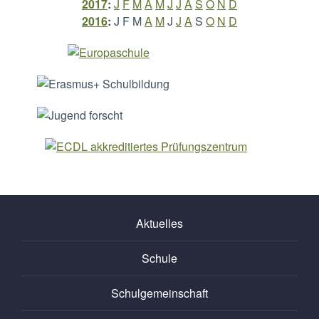
2017
:
J
F
M
A
M
J
J
A
S
O
N
D
2016
:
J
F
M
A
M
J
J
A
S
O
N
D
Aktuelles
Schule
Schulgemeinschaft