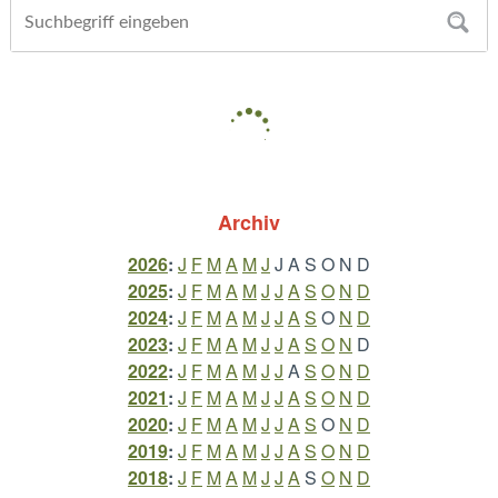
Archiv
2026
:
J
F
M
A
M
J
J
A
S
O
N
D
2025
:
J
F
M
A
M
J
J
A
S
O
N
D
2024
:
J
F
M
A
M
J
J
A
S
O
N
D
2023
:
J
F
M
A
M
J
J
A
S
O
N
D
2022
:
J
F
M
A
M
J
J
A
S
O
N
D
2021
:
J
F
M
A
M
J
J
A
S
O
N
D
2020
:
J
F
M
A
M
J
J
A
S
O
N
D
2019
:
J
F
M
A
M
J
J
A
S
O
N
D
2018
:
J
F
M
A
M
J
J
A
S
O
N
D